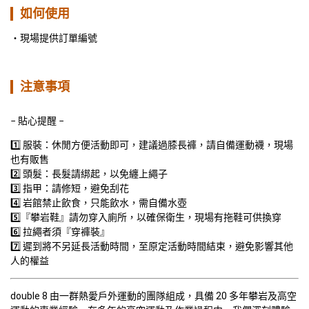
如何使用
現場提供訂單編號
注意事項
− 貼心提醒 −
1️⃣ 服裝：休閒方便活動即可，建議過膝長褲，請自備運動襪，現場
也有販售

2️⃣ 頭髮：長髮請綁起，以免纏上繩子

3️⃣ 指甲：請修短，避免刮花

4️⃣ 岩館禁止飲食，只能飲水，需自備水壺
5️⃣『攀岩鞋』請勿穿入廁所，以確保衛生，現場有拖鞋可供換穿
6️⃣ 拉繩者須『穿褲裝』

7️⃣ 遲到將不另延長活動時間，至原定活動時間結束，避免影響其他
人的權益 
double 8 由一群熱愛戶外運動的團隊組成，具備 20 多年攀岩及高空