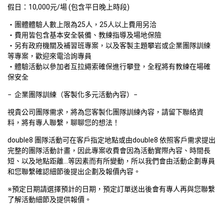
假日：10,000元/場 (包含平日晚上時段)  
團體體驗人數上限為25人，25人以上費用另洽  
費用皆包含基本安全裝備、教練指導及場地保險  
另有政府機關及補習班專案，以及客製主題攀岩或企業團隊訓練
等專案，歡迎來電洽詢專員  
體驗活動以參加者互拉繩索確保進行攀登，全程將有教練在場確
保安全  
−  企業團隊訓練（客製化多元活動內容）−  
視貴公司團隊需求，將為您客製化團隊訓練內容，請留下聯絡資
料，將有專人聯繫，聊聊您的想法！  
double8 團隊活動可在客戶指定地點或由double8 依照客戶需求提出
完整的團隊活動計畫，因此專案收費會因為活動實際內容、時間長
短、以及地點距離...等因素而有所變動，所以我們會由活動企劃專員
和您聯繫確認細節後提出企劃及報價內容。
※預定日期請選擇預計的日期，預定訂單送出後會有專人再與您聯繫
了解活動細節及提供報價。