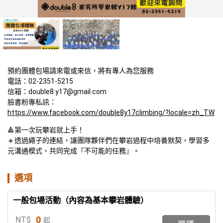
預約團體包場請來電或來信，將有專人為您服務

電話：02-2351-5215

信箱：double8.y17@gmail.com

臉書粉專私訊：
https://www.facebook.com/double8y17climbing/?locale=zh_TW
🔺第一次玩攀岩就上手！

🔹透過繩子的連結，讓團隊夥伴們在攀岩過程中培養默契，學習多
元溝通模式，共同完成『不可能的任務』。
選項
一般包場活動（內容為基本攀岩體驗）
0
NT$
起