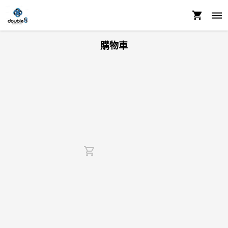
購物車
shopping_cart_outlined